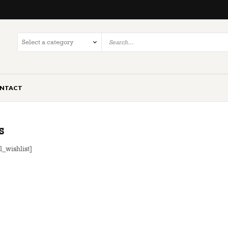
NTACT
S
_wishlist]