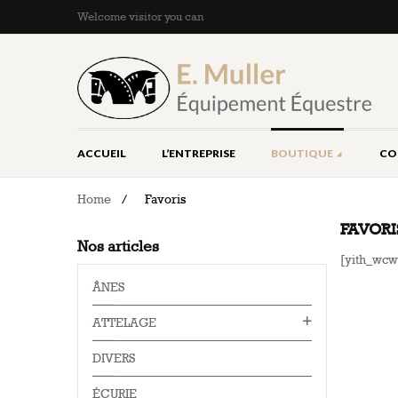
Welcome visitor you can
ACCUEIL
L’ENTREPRISE
BOUTIQUE
CO
Home
/
Favoris
FAVORI
Nos articles
[yith_wcwl
ÂNES
ATTELAGE
DIVERS
ÉCURIE