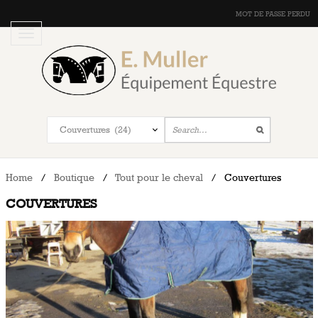
MOT DE PASSE PERDU
Home
/
Boutique
/
Tout pour le cheval
/
Couvertures
COUVERTURES