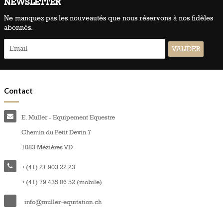
NEWSLETTER
Ne manquez pas les nouveautés que nous réservons à nos fidèles
abonnés.
Contact
E. Muller - Equipement Equestre
Chemin du Petit Devin 7
1083 Mézières VD
+(41) 21 903 22 23
+(41) 79 435 06 52 (mobile)
info@muller-equitation.ch