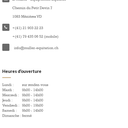
Chemin du Petit Devin 7
1083 Mézières VD
+(41) 21 903 22 23
+(41) 79 435 06 52 (mobile)
info@muller-equitation.ch
Heures d’ouverture
Lundi :
sur rendez-vous
Mardi :
9h00 - 14h00
Mercredi :
9h00 - 14h00
Jeudi :
9h00 - 14h00
Vendredi :
9h00 - 19h00
Samedi :
9h00 - 14h00
Dimanche :
fermé