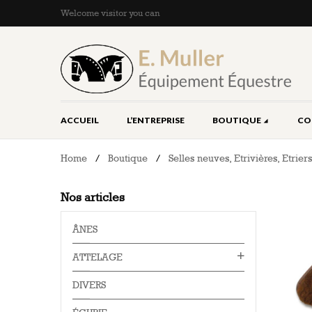
Welcome visitor you can
ACCUEIL
L’ENTREPRISE
BOUTIQUE
CO
Home
/
Boutique
/
Selles neuves, Etrivières, Etrier
Nos articles
ÂNES
ATTELAGE
DIVERS