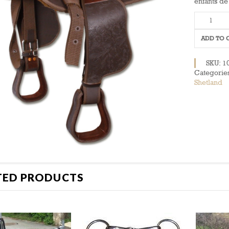
enfants de
Selle
Western
enfant
ADD TO 
quantity
SKU:
1
Categorie
Shetland
TED PRODUCTS