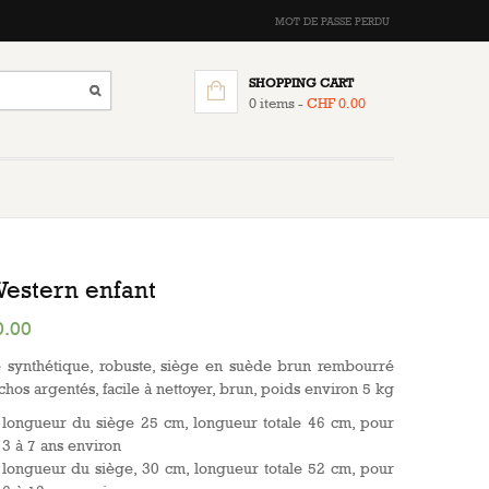
MOT DE PASSE PERDU
SHOPPING CART
0 items -
CHF
0.00
Western enfant
.00
e synthétique, robuste, siège en suède brun rembourré
chos argentés, facile à nettoyer, brun, poids environ 5 kg
, longueur du siège 25 cm, longueur totale 46 cm, pour
 3 à 7 ans environ
, longueur du siège, 30 cm, longueur totale 52 cm, pour