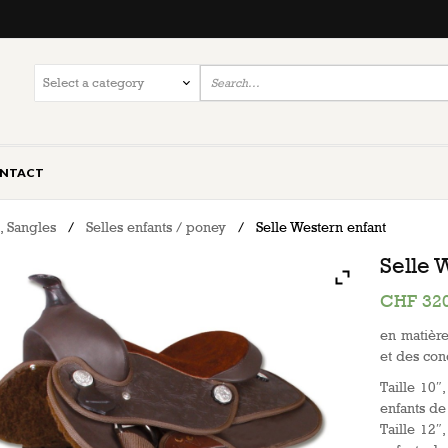
NTACT
s, Sangles
/
Selles enfants / poney
/
Selle Western enfant
Selle 
CHF
320
en matièr
et des con
Taille 10″
enfants de
Taille 12″