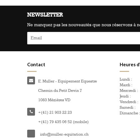
NEWSLETTER
Ne manquez pas les nouveautés que nous réservons à no
Contact
Heures d
Lundi :
E. Muller - Equipement Equestre
Mardi :
Chemin du Petit Devin 7
Mercredi :
Jeudi :
1083 Mézières VD
Vendredi :
Samedi :
+(41) 21 903 22 23
Dimanche 
+(41) 79 435 06 52 (mobile)
info@muller-equitation.ch