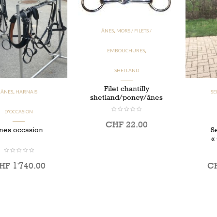
ÂNES
MORS / FILETS /
,
EMBOUCHURES
,
SHETLAND
Filet chantilly
ÂNES
HARNAIS
SE
,
shetland/poney/ânes
D'OCCASION
CHF
22.00
nes occasion
S
«
HF
1'740.00
C