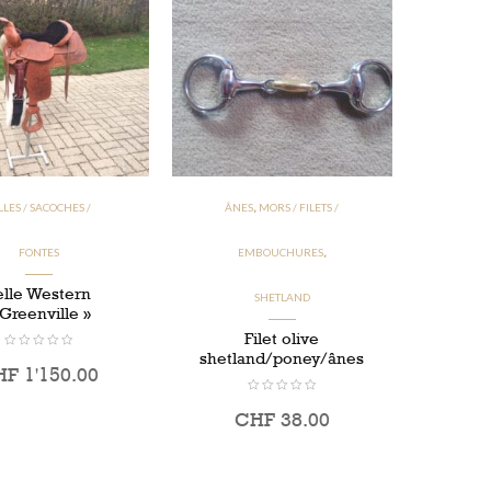
LLES / SACOCHES /
ÂNES
MORS / FILETS /
,
FONTES
EMBOUCHURES
,
elle Western
SHETLAND
 Greenville »
Filet olive
shetland/poney/ânes
HF
1'150.00
CHF
38.00