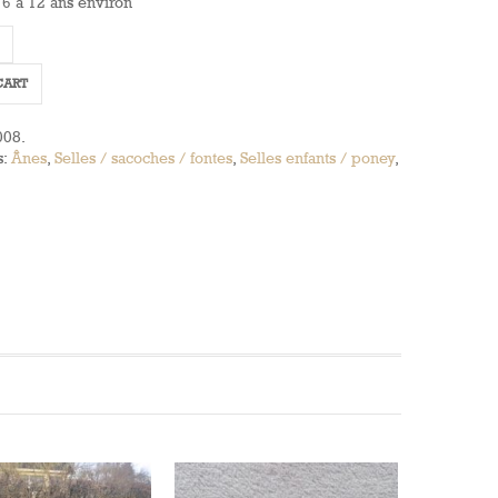
 6 à 12 ans environ
CART
008
.
s:
Ânes
,
Selles / sacoches / fontes
,
Selles enfants / poney
,