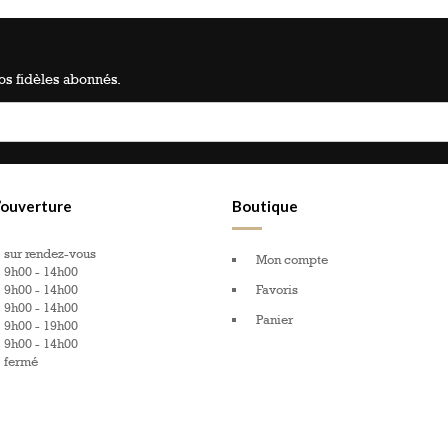
s fidèles abonnés.
’ouverture
Boutique
sur rendez-vous
Mon compte
9h00 - 14h00
9h00 - 14h00
Favoris
9h00 - 14h00
Panier
9h00 - 19h00
9h00 - 14h00
:
fermé