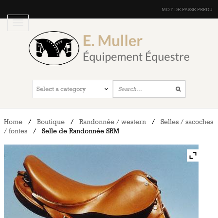
MOT DE PASSE PERDU
Home
/
Boutique
/
Randonnée / western
/
Selles / sacoches
/ fontes
/
Selle de Randonnée SRM