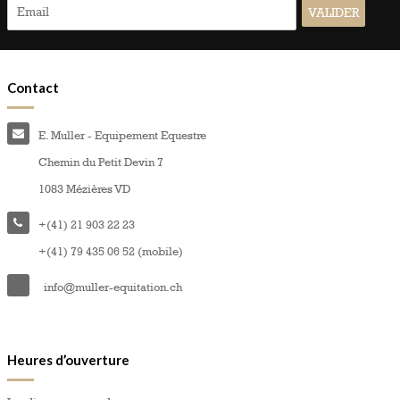
Contact
E. Muller - Equipement Equestre
Chemin du Petit Devin 7
1083 Mézières VD
+(41) 21 903 22 23
+(41) 79 435 06 52 (mobile)
info@muller-equitation.ch
Heures d’ouverture