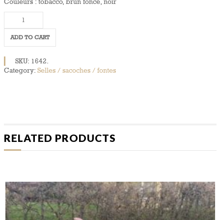
Couleurs : tobacco, brun foncé, noir
Selle
de
Randonnée
ADD TO CART
SRM
quantity
SKU:
1642
.
Category:
Selles / sacoches / fontes
RELATED PRODUCTS