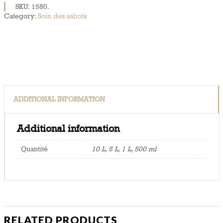
SKU:
1580
.
quantity
Category:
Soin des sabots
ADDITIONAL INFORMATION
Additional information
Quantité
10 L, 5 L, 1 L, 500 ml
RELATED PRODUCTS