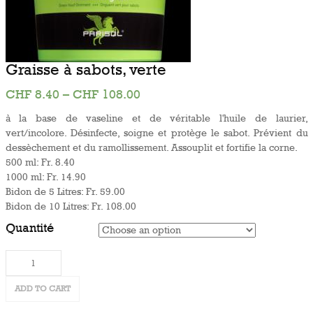
Graisse à sabots, verte
CHF
8.40
–
CHF
108.00
à la base de vaseline et de véritable l'huile de laurier,
vert/incolore. Désinfecte, soigne et protège le sabot. Prévient du
dessèchement et du ramollissement. Assouplit et fortifie la corne.
500 ml: Fr. 8.40
1000 ml: Fr. 14.90
Bidon de 5 Litres: Fr. 59.00
Bidon de 10 Litres: Fr. 108.00
Quantité
Graisse
à
ADD TO CART
sabots,
verte