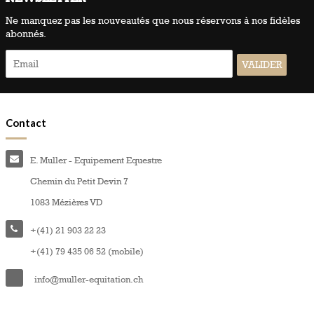
Ne manquez pas les nouveautés que nous réservons à nos fidèles
abonnés.
Contact
E. Muller - Equipement Equestre
Chemin du Petit Devin 7
1083 Mézières VD
+(41) 21 903 22 23
+(41) 79 435 06 52 (mobile)
info@muller-equitation.ch