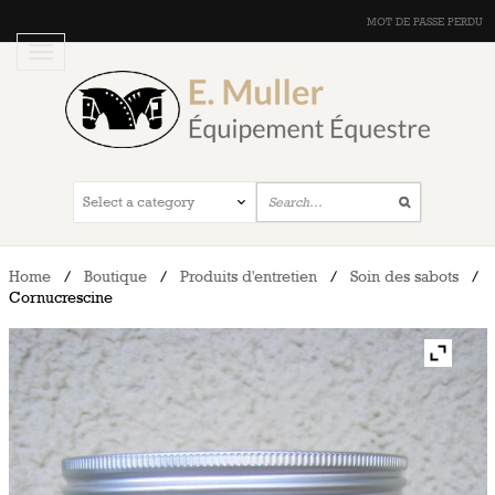
MOT DE PASSE PERDU
Home
/
Boutique
/
Produits d'entretien
/
Soin des sabots
/
Cornucrescine