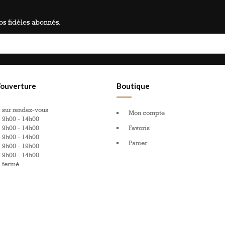
s fidèles abonnés.
’ouverture
Boutique
sur rendez-vous
Mon compte
9h00 - 14h00
9h00 - 14h00
Favoris
9h00 - 14h00
Panier
9h00 - 19h00
9h00 - 14h00
:
fermé