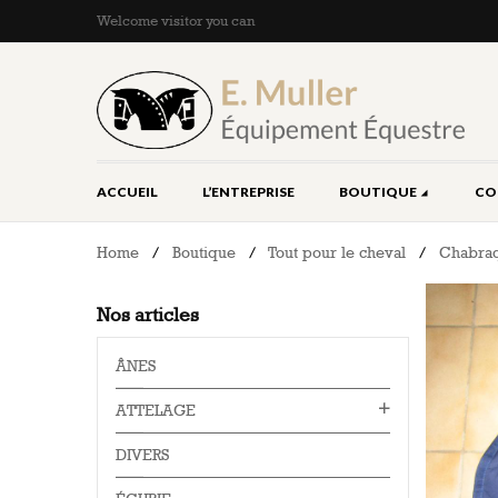
Welcome visitor you can
ACCUEIL
L’ENTREPRISE
BOUTIQUE
CO
Home
/
Boutique
/
Tout pour le cheval
/
Chabraq
Nos articles
ÂNES
ATTELAGE
DIVERS