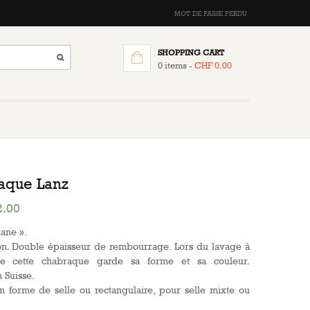
MOT DE PASSE PERDU
SHOPPING CART
0 items -
CHF
0.00
aque Lanz
.00
ane ».
n. Double épaisseur de rembourrage. Lors du lavage à
ne cette chabraque garde sa forme et sa couleur.
 Suisse.
n forme de selle ou rectangulaire, pour selle mixte ou