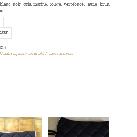
blanc, noir, gris, marine, rouge, vert-foncé, jaune, brun,
mel
e
CART
325
.
Chabraques / bonnets / amortisseurs