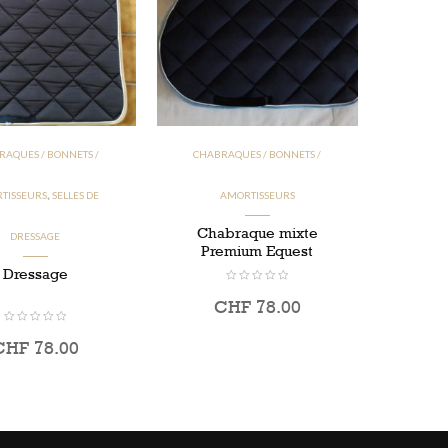
RAQUES / BONNETS /
CHABRAQUES / BONNETS /
TISSEURS
SELLES DE
AMORTISSEURS
,
Chabraque mixte
DRESSAGE
Premium Equest
Dressage
CHF
78.00
CHF
78.00