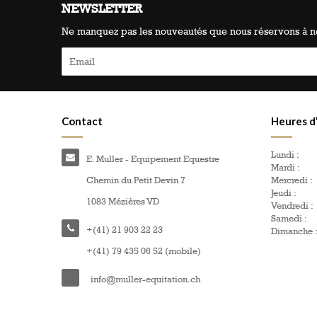
NEWSLETTER
Ne manquez pas les nouveautés que nous réservons à no
Contact
Heures d
Lundi :
E. Muller - Equipement Equestre
Mardi :
Chemin du Petit Devin 7
Mercredi :
Jeudi :
1083 Mézières VD
Vendredi :
Samedi :
+(41) 21 903 22 23
Dimanche 
+(41) 79 435 06 52 (mobile)
info@muller-equitation.ch