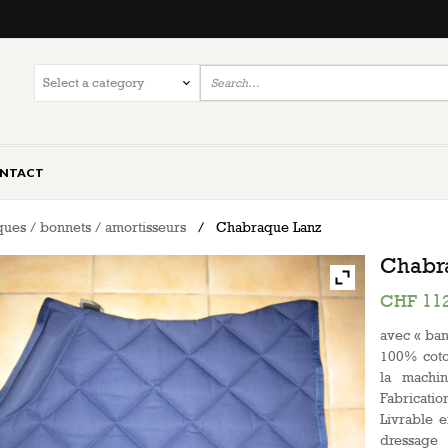
NTACT
ues / bonnets / amortisseurs
/
Chabraque Lanz
Chabr
CHF
112
avec « ban
100% coto
la machi
Fabrication
Livrable e
dressage