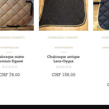
RAQUES / BONNETS /
CHABRAQUES / BONNETS /
CHAB
AMORTISSEURS
AMORTISSEURS
AMOR
abraque mixte
Chabraque antique
emium Equest
Lanz-Gygax
CHF
78.00
CHF
158.00