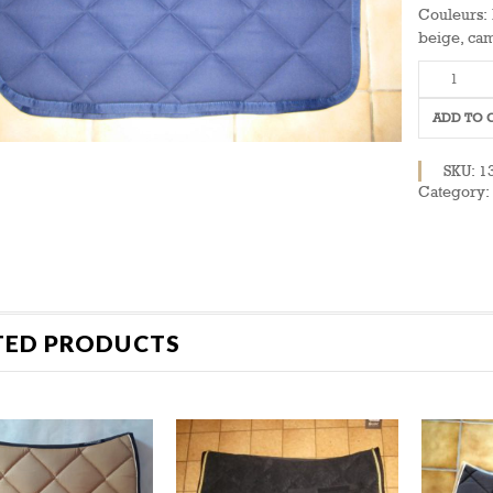
Couleurs: 
beige, ca
Chabraqu
Lanz
quantity
ADD TO 
SKU:
1
Category:
TED PRODUCTS