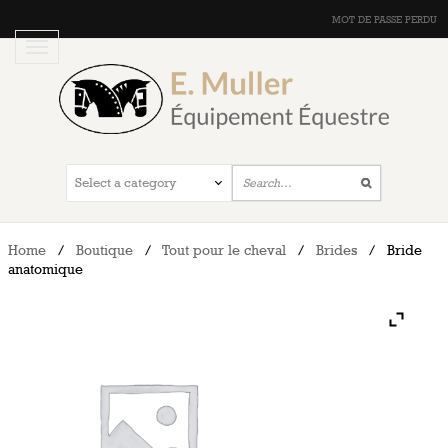
MOT DE PASSE PERDU
Home
/
Boutique
/
Tout pour le cheval
/
Brides
/
Bride
anatomique