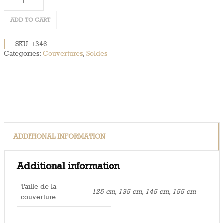
d'écurie
ADD TO CART
330
gr.
SKU:
1346
.
quantity
Categories:
Couvertures
,
Soldes
ADDITIONAL INFORMATION
Additional information
Taille de la
125 cm, 135 cm, 145 cm, 155 cm
couverture