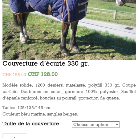
Couverture d’écurie 330 gr.
CHF
128.00
CHF
195.00
Modèle solide, 1200 deniers, matelassé, polyfill 330 gr. Coupe
parfaite. Doublures en coton, garniture 100% polyester. Soufflet
d’épaule renforcé, boucles au poitrail, protection de queue.
Tailles: 125/135/145 cm.
Couleur: bleu marine, sangles beiges.
Taille de la couverture
Couverture