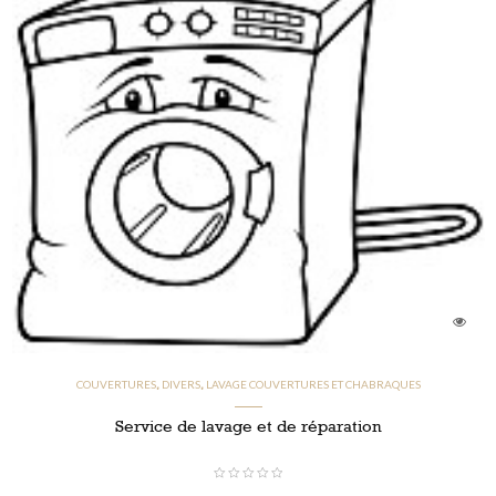
COUVERTURES
DIVERS
LAVAGE COUVERTURES ET CHABRAQUES
,
,
Service de lavage et de réparation