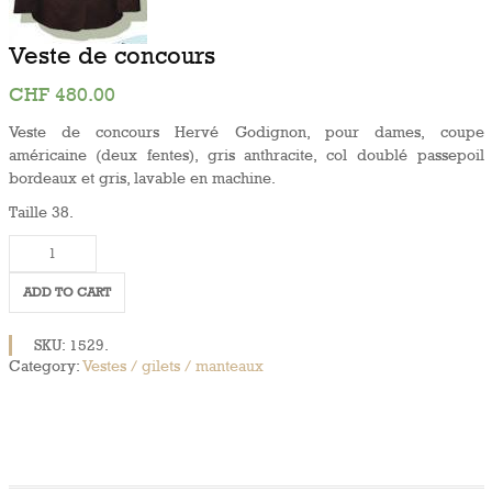
Veste de concours
CHF
480.00
Veste de concours Hervé Godignon, pour dames, coupe
américaine (deux fentes), gris anthracite, col doublé passepoil
bordeaux et gris, lavable en machine.
Taille 38.
Veste
de
concours
ADD TO CART
quantity
SKU:
1529
.
Category:
Vestes / gilets / manteaux